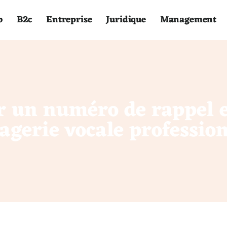
b
B2c
Entreprise
Juridique
Management
 un numéro de rappel ef
agerie vocale profession