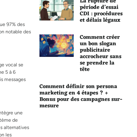
La rupture de
période d’essai
CDI : procédures
et délais légaux
que 97% des
on notable des
Comment créer
un bon slogan
publicitaire
accrocheur sans
se prendre la
ge vocal se
tête
ne 5 à 6
rois messages
Comment définir son persona
marketing en 4 étapes ? +
Bonus pour des campagnes sur-
mesure
intègre une
ystème de
s alternatives
on les