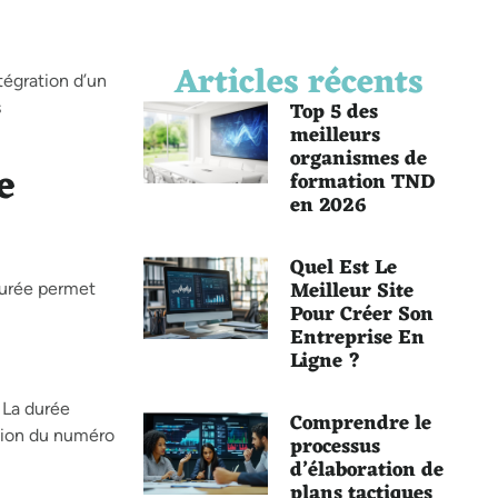
Articles récents
tégration d’un
Top 5 des
s
meilleurs
organismes de
e
formation TND
en 2026
Quel Est Le
Meilleur Site
turée permet
Pour Créer Son
Entreprise En
Ligne ?
 La durée
Comprendre le
ation du numéro
processus
d’élaboration de
plans tactiques