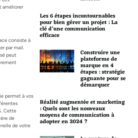
t améliorer
Les 6 étapes incontournables
pour bien gérer un projet : La
clé d’une communication
efficace
ace consiste à
r par mail.
Construire une
sé peut
plateforme de
ièrement
marque en 4
étapes : stratégie
gagnante pour se
démarquer
ie permet à vos
Réalité augmentée et marketing
férentes
: Quels sont les nouveaux
%. Cette
moyens de communication à
ière de
adopter en 2024 ?
nnelle de votre