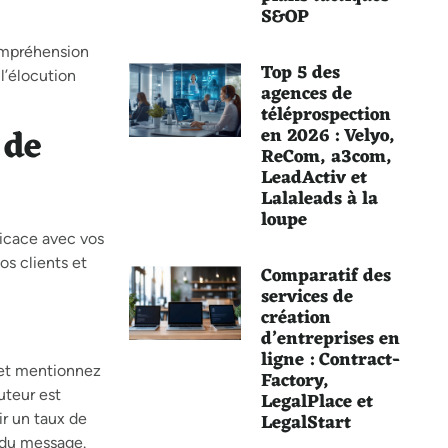
S&OP
compréhension
Top 5 des
l’élocution
agences de
téléprospection
 de
en 2026 : Velyo,
ReCom, a3com,
LeadActiv et
Lalaleads à la
loupe
icace avec vos
os clients et
Comparatif des
services de
création
d’entreprises en
ligne : Contract-
 et mentionnez
Factory,
uteur est
LegalPlace et
LegalStart
ir un taux de
 du message.